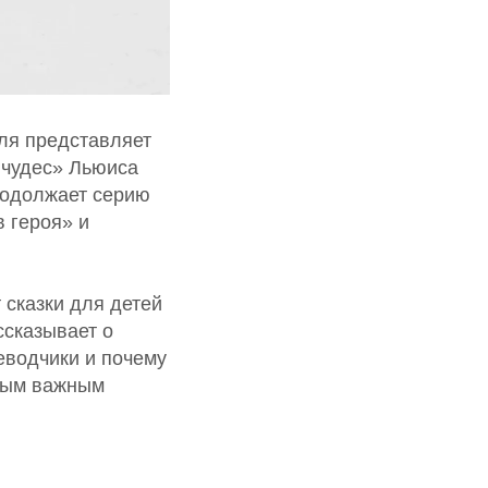
ля представляет
 чудес» Льюиса
продолжает серию
 героя» и
 сказки для детей
ссказывает о
еводчики и почему
амым важным